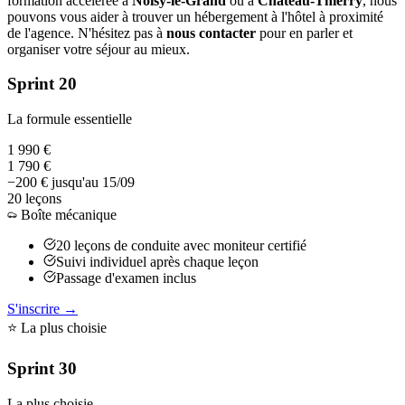
formation accélérée à
Noisy-le-Grand
ou à
Château-Thierry
, nous
pouvons vous aider à trouver un hébergement à l'hôtel à proximité
de l'agence. N'hésitez pas à
nous contacter
pour en parler et
organiser votre séjour au mieux.
Sprint 20
La formule essentielle
1 990 €
1 790 €
−200 € jusqu'au 15/09
20 leçons
Boîte mécanique
20 leçons de conduite avec moniteur certifié
Suivi individuel après chaque leçon
Passage d'examen inclus
S'inscrire →
⭐ La plus choisie
Sprint 30
La plus choisie